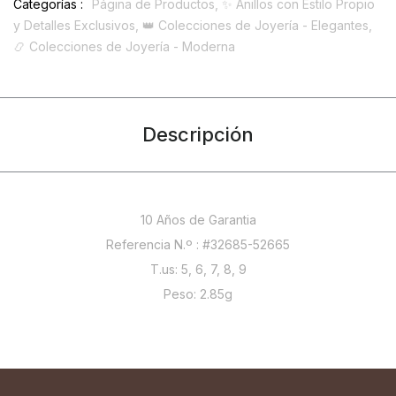
Categorías :
Página de Productos,
✨ Anillos con Estilo Propio
y Detalles Exclusivos,
👑 Colecciones de Joyería - Elegantes,
📿 Colecciones de Joyería - Moderna
Descripción
10 Años de Garantia
Referencia N.º : #32685-52665
T.us: 5, 6, 7, 8, 9
Peso: 2.85g